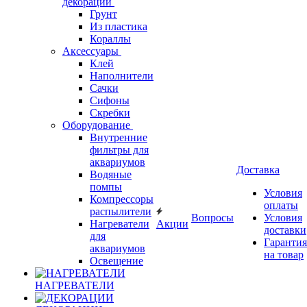
декорации
Грунт
Из пластика
Кораллы
Аксессуары
Клей
Наполнители
Сачки
Сифоны
Скребки
Оборудование
Внутренние
фильтры для
аквариумов
Доставка
Водяные
помпы
Условия
Компрессоры
оплаты
распылители
Вопросы
Условия
Нагреватели
Акции
доставки
для
Гарантия
аквариумов
на товар
Освещение
НАГРЕВАТЕЛИ