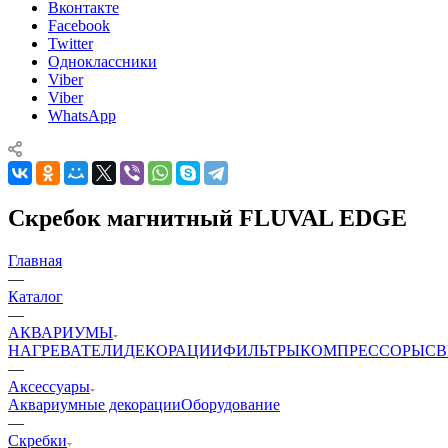
Вконтакте
Facebook
Twitter
Одноклассники
Viber
Viber
WhatsApp
Скребок магнитный FLUVAL EDGE
Главная
—
Каталог
—
АКВАРИУМЫ
НАГРЕВАТЕЛИ
ДЕКОРАЦИИ
ФИЛЬТРЫ
КОМПРЕССОРЫ
СВ
—
Аксессуары
Аквариумные декорации
Оборудование
—
Скребки