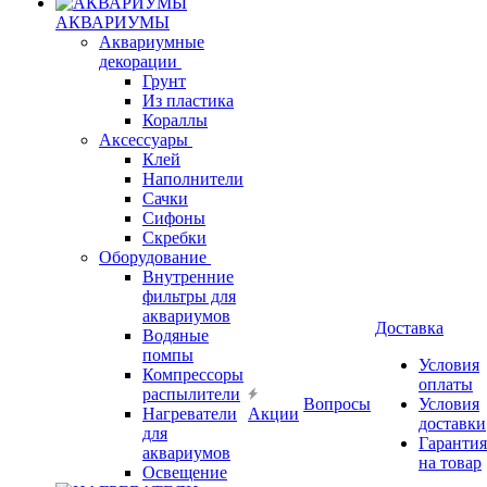
АКВАРИУМЫ
Аквариумные
декорации
Грунт
Из пластика
Кораллы
Аксессуары
Клей
Наполнители
Сачки
Сифоны
Скребки
Оборудование
Внутренние
фильтры для
аквариумов
Доставка
Водяные
помпы
Условия
Компрессоры
оплаты
распылители
Вопросы
Условия
Нагреватели
Акции
доставки
для
Гарантия
аквариумов
на товар
Освещение