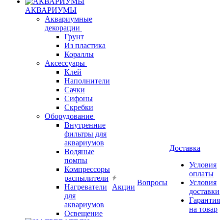
АКВАРИУМЫ
Аквариумные
декорации
Грунт
Из пластика
Кораллы
Аксессуары
Клей
Наполнители
Сачки
Сифоны
Скребки
Оборудование
Внутренние
фильтры для
аквариумов
Доставка
Водяные
помпы
Условия
Компрессоры
оплаты
распылители
Вопросы
Условия
Нагреватели
Акции
доставки
для
Гарантия
аквариумов
на товар
Освещение