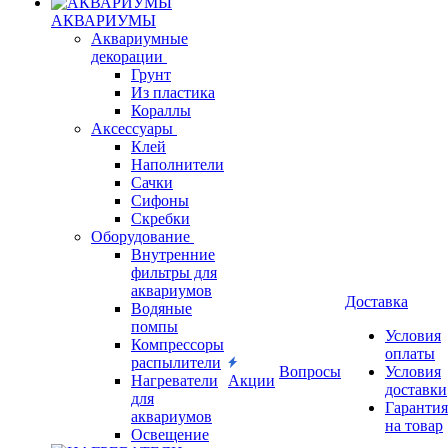
АКВАРИУМЫ
Аквариумные
декорации
Грунт
Из пластика
Кораллы
Аксессуары
Клей
Наполнители
Сачки
Сифоны
Скребки
Оборудование
Внутренние
фильтры для
аквариумов
Доставка
Водяные
помпы
Условия
Компрессоры
оплаты
распылители
Вопросы
Условия
Нагреватели
Акции
доставки
для
Гарантия
аквариумов
на товар
Освещение